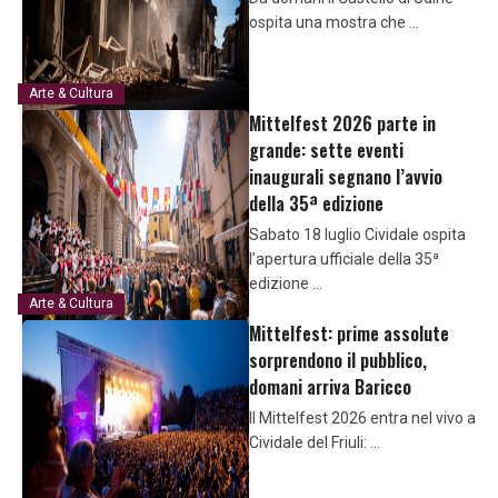
ospita una mostra che …
Arte & Cultura
Mittelfest 2026 parte in
grande: sette eventi
inaugurali segnano l’avvio
della 35ª edizione
Sabato 18 luglio Cividale ospita
l’apertura ufficiale della 35ª
edizione …
Arte & Cultura
Mittelfest: prime assolute
sorprendono il pubblico,
domani arriva Baricco
Il Mittelfest 2026 entra nel vivo a
Cividale del Friuli: …