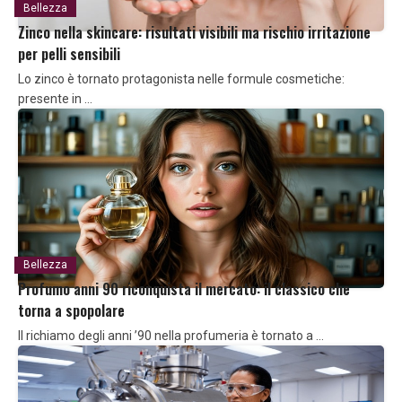
Bellezza
Zinco nella skincare: risultati visibili ma rischio irritazione
per pelli sensibili
Lo zinco è tornato protagonista nelle formule cosmetiche:
presente in …
Bellezza
Profumo anni 90 riconquista il mercato: il classico che
torna a spopolare
Il richiamo degli anni ’90 nella profumeria è tornato a …