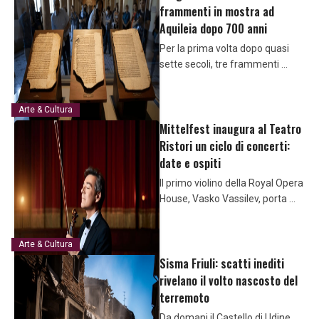
frammenti in mostra ad
Aquileia dopo 700 anni
Per la prima volta dopo quasi
sette secoli, tre frammenti …
Arte & Cultura
Mittelfest inaugura al Teatro
Ristori un ciclo di concerti:
date e ospiti
Il primo violino della Royal Opera
House, Vasko Vassilev, porta …
Arte & Cultura
Sisma Friuli: scatti inediti
rivelano il volto nascosto del
terremoto
Da domani il Castello di Udine