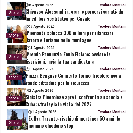
6 Agosto 2026
Teodoro Montani
Chivasso-Alessandria, orari e percorsi variati: da
Storie
lunedì bus sostitutivi per Casale
5 Agosto 2026
Teodoro Montani
Piemonte sblocca 300 milioni per rilanciare
Storie
lavoro e turismo nelle montagne
4 Agosto 2026
Teodoro Montani
Premio Pannunzio-Ennio Flaiano: avviate le
Storie
iscrizioni, invia la tua candidatura
3 Agosto 2026
Teodoro Montani
Piazza Bengasi: Comitato Torino Tricolore avvia
Storie
ronde cittadine per la sicurezza
2 Agosto 2026
Teodoro Montani
Sinistra Pinerolese apre il confronto su scuola e
Storie
Cuba: strategia in vista del 2027
1 Agosto 2026
Teodoro Montani
Ex Ilva Taranto: rischio di morti per 50 anni, le
Storie
mamme chiedono stop