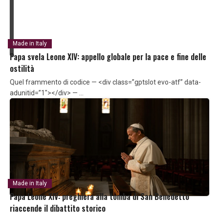
Made in Italy
Papa svela Leone XIV: appello globale per la pace e fine delle
ostilità
Quel frammento di codice — <div class=”gptslot evo-atf” data-
adunitid=”1″></div> — …
Made in Italy
Papa Leone XIV: preghiera alla tomba di San Benedetto
riaccende il dibattito storico