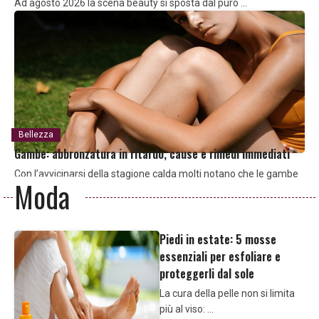
Ad agosto 2026 la scena beauty si sposta dal puro …
Bellezza
Gambe: abbronzatura in ritardo, cause e rimedi immediati
Con l’avvicinarsi della stagione calda molti notano che le gambe
Moda
…
Piedi in estate: 5 mosse
essenziali per esfoliare e
proteggerli dal sole
La cura della pelle non si limita
più al viso: …