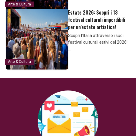
Arte & Cultura
Estate 2026: Scopri i 13
festival culturali imperdibili
per un’estate artistica!
Scopri l’Italia attraverso i suoi
festival culturali estivi del 2026!
…
Arte & Cultura