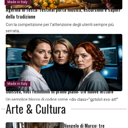
Made in Italy
Agerola in festa: festival porta musica, escursioni e sapori
della tradizione
Con la competizione per l’attenzione degli utenti sempre più
serrata, …
Made in Italy
Odissea, voci femminili in primo piano: tre nuove letture
Un semplice blocco di codice come <div class=”gptslot evo-atf”
Arte & Cultura
data-adunitid=”1″></div> …
Vangelo di Marco: tre