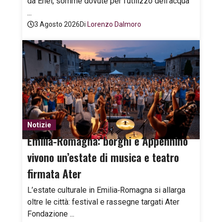
da Enel, somme dovute per l’utilizzo dell’acqua
...
3 Agosto 2026
Di
Lorenzo Dalmoro
Notizie
Emilia-Romagna: borghi e Appennino
vivono un’estate di musica e teatro
firmata Ater
L’estate culturale in Emilia‑Romagna si allarga
oltre le città: festival e rassegne targati Ater
Fondazione ...