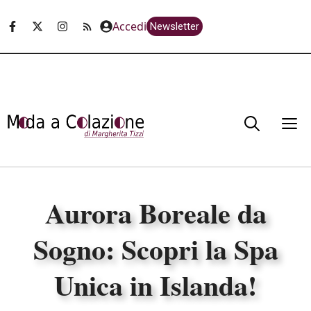
Vai
Accedi
Newsletter
al
contenuto
M
Aurora Boreale da
Sogno: Scopri la Spa
Unica in Islanda!