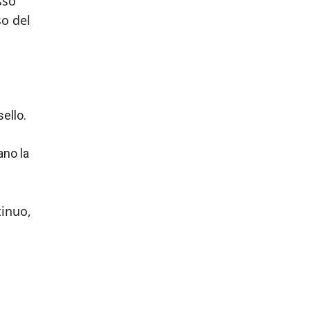
sso
so del
sello.
ano la
tinuo,