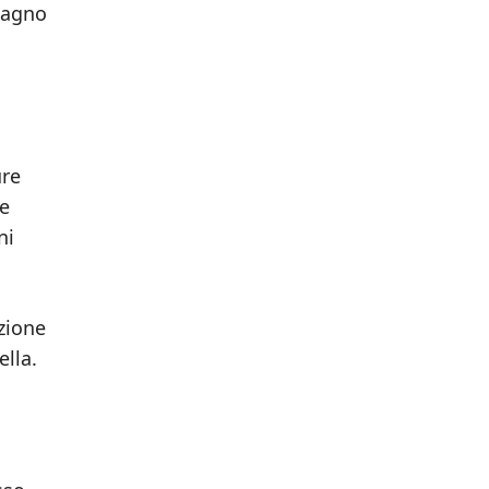
 bagno
ure
te
ni
azione
ella.