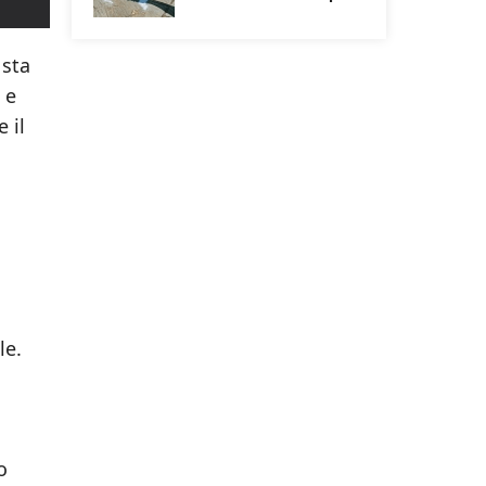
 sta
 e
 il
le.
o