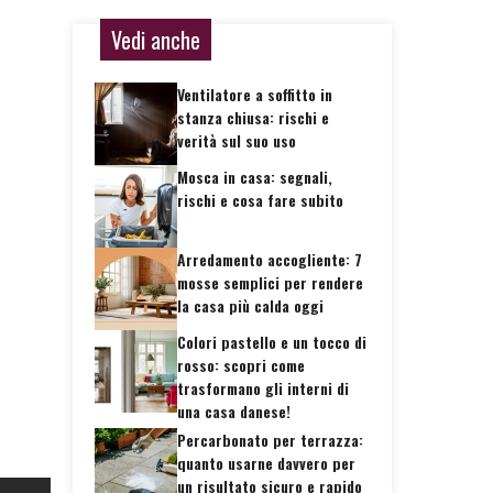
Vedi anche
Ventilatore a soffitto in
stanza chiusa: rischi e
verità sul suo uso
Mosca in casa: segnali,
rischi e cosa fare subito
Arredamento accogliente: 7
mosse semplici per rendere
la casa più calda oggi
Colori pastello e un tocco di
rosso: scopri come
trasformano gli interni di
una casa danese!
Percarbonato per terrazza:
quanto usarne davvero per
un risultato sicuro e rapido