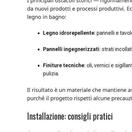
I principali ostacoli storici — rigonfiame
da nuovi prodotti e processi produttivi. E
legno in bagno:
Legno idrorepellente
: pannelli e tavo
Pannelli ingegnerizzati
: strati incoll
Finiture tecniche
: oli, vernici e sigil
pulizia.
Il risultato è un materiale che mantiene 
purché il progetto rispetti alcune precauz
Installazione: consigli pratici