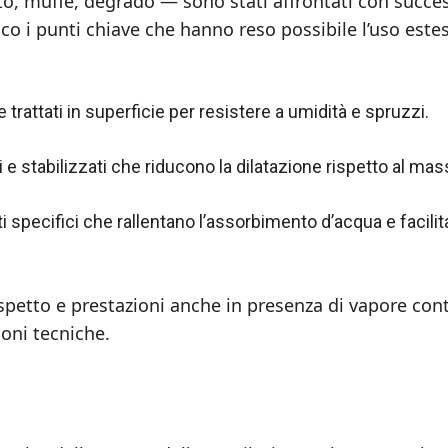
nto, muffe, degrado — sono stati affrontati con succe
cco i punti chiave che hanno reso possibile l’uso este
le trattati in superficie per resistere a umidità e spruzzi.
ati e stabilizzati che riducono la dilatazione rispetto al mas
lanti specifici che rallentano l’assorbimento d’acqua e facilit
aspetto e prestazioni anche in presenza di vapore con
ioni tecniche.