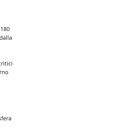
 180
dalla
ritici
orno
sfera