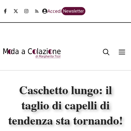
Vai
Accedi
Newsletter
al
contenuto
M
Caschetto lungo: il
taglio di capelli di
tendenza sta tornando!