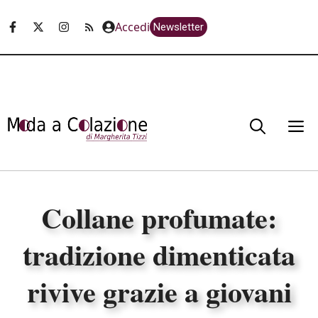
Vai
Accedi
Newsletter
al
contenuto
M
Collane profumate:
tradizione dimenticata
rivive grazie a giovani