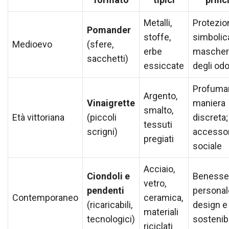
Metalli,
Protezio
Pomander
stoffe,
simbolic
Medioevo
(sfere,
erbe
masche
sacchetti)
essiccate
degli odo
Profumar
Argento,
Vinaigrette
maniera
smalto,
Età vittoriana
(piccoli
discreta;
tessuti
scrigni)
accesso
pregiati
sociale
Acciaio,
Ciondoli e
Benesse
vetro,
pendenti
personal
Contemporaneo
ceramica,
(ricaricabili,
design e
materiali
tecnologici)
sostenibi
riciclati