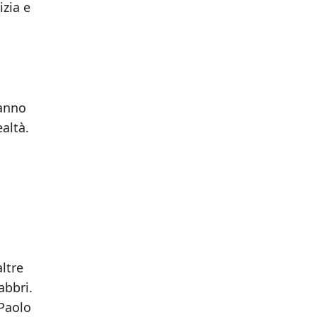
izia e
hanno
ealtà.
altre
abbri.
 Paolo