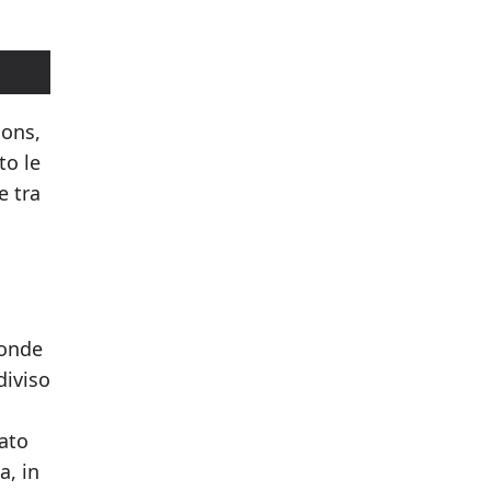
mons,
to le
e tra
fonde
diviso
rato
a, in