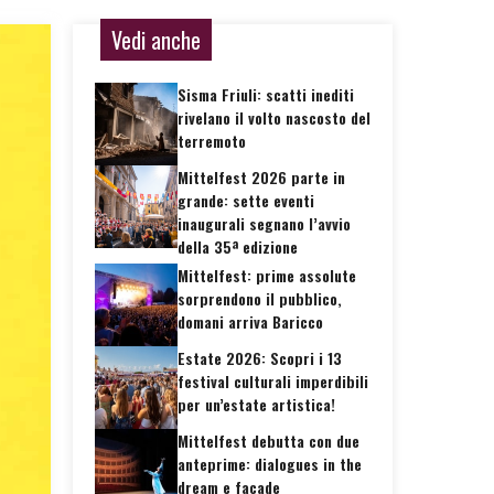
Vedi anche
Sisma Friuli: scatti inediti
rivelano il volto nascosto del
terremoto
Mittelfest 2026 parte in
grande: sette eventi
inaugurali segnano l’avvio
della 35ª edizione
Mittelfest: prime assolute
sorprendono il pubblico,
domani arriva Baricco
Estate 2026: Scopri i 13
festival culturali imperdibili
per un’estate artistica!
Mittelfest debutta con due
anteprime: dialogues in the
dream e façade