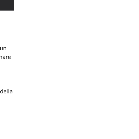
 un
rmare
 della