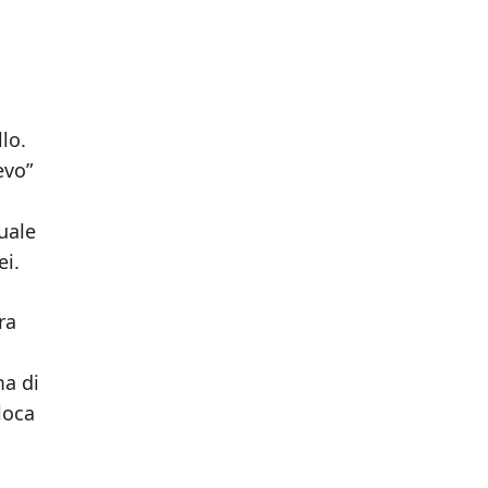
llo.
evo”
l
uale
ei.
ra
ma di
loca