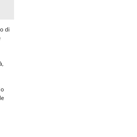
o di
e
à,
io
de