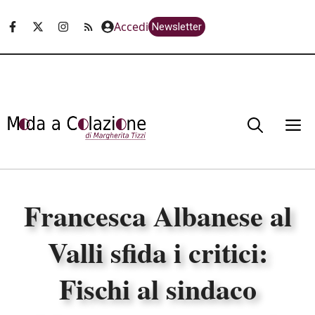
Vai
Accedi
Newsletter
al
contenuto
M
Francesca Albanese al
Valli sfida i critici:
Fischi al sindaco