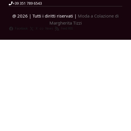
+39 351 789 6543
@ 2026 | Tutti i diritti riservati |
Moda a Colazione di
Margherita Tizzi
Facebook
X
News
Feed RSS