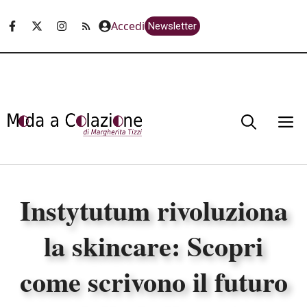
Vai
Accedi
Newsletter
al
contenuto
M
Instytutum rivoluziona
la skincare: Scopri
come scrivono il futuro