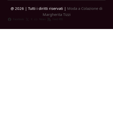
@ 2026 | Tutti i diritti riservati |
Moda a Colazione di
Margherita Tizzi
Facebook
X
News
Feed RSS