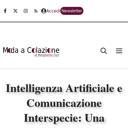
Vai
Accedi
Newsletter
al
contenuto
M
Intelligenza Artificiale e
Comunicazione
Interspecie: Una