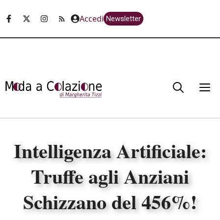
Vai
Accedi
Newsletter
al
contenuto
M
Intelligenza Artificiale:
Truffe agli Anziani
Schizzano del 456%!