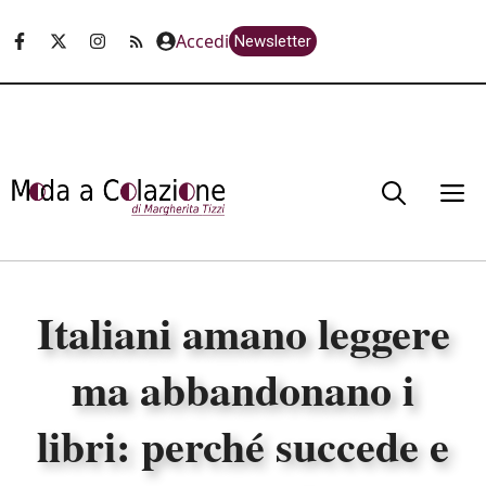
Vai
Accedi
Newsletter
al
contenuto
M
Italiani amano leggere
ma abbandonano i
libri: perché succede e