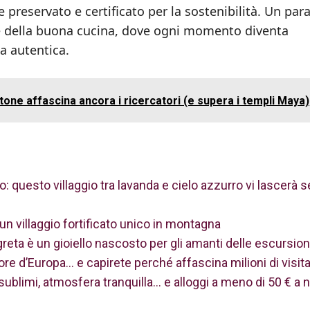
preservato e certificato per la sostenibilità. Un par
a e della buona cucina, dove ogni momento diventa
na autentica.
ne affascina ancora i ricercatori (e supera i templi Maya)
: questo villaggio tra lavanda e cielo azzurro vi lascerà 
i: un villaggio fortificato unico in montagna
greta è un gioiello nascosto per gli amanti delle escursion
re d’Europa… e capirete perché affascina milioni di visita
sublimi, atmosfera tranquilla… e alloggi a meno di 50 € a 