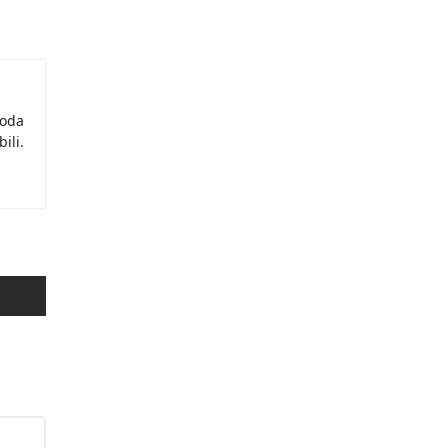
moda
ili.