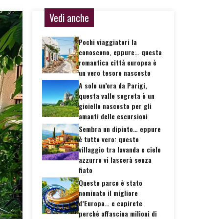
Vedi anche
Pochi viaggiatori la
conoscono, eppure… questa
romantica città europea è
un vero tesoro nascosto
A solo un’ora da Parigi,
questa valle segreta è un
gioiello nascosto per gli
amanti delle escursioni
Sembra un dipinto… eppure
è tutto vero: questo
villaggio tra lavanda e cielo
azzurro vi lascerà senza
fiato
Questo parco è stato
nominato il migliore
d’Europa… e capirete
perché affascina milioni di