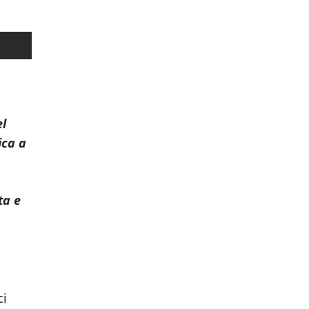
el
ica a
ta e
ci