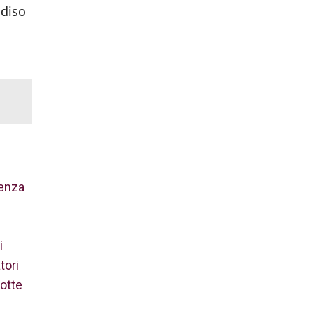
adiso
senza
i
tori
notte