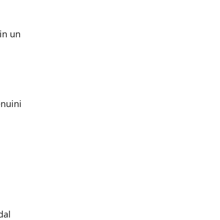
 in un
enuini
dal