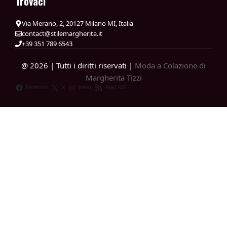
Trovaci
Via Merano, 2, 20127 Milano MI, Italia
contact@stilemargherita.it
+39 351 789 6543
@ 2026 | Tutti i diritti riservati |
Moda a Colazione di
Margherita Tizzi
Facebook
X
News
Feed RSS