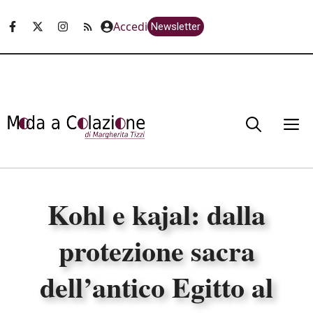
Vai
Accedi
Newsletter
al
contenuto
M
Kohl e kajal: dalla
protezione sacra
dell’antico Egitto al