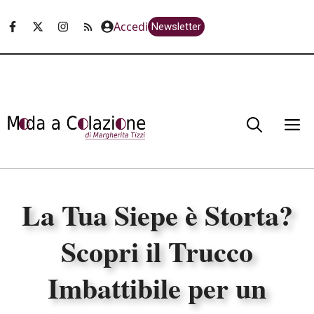
Vai
Accedi
Newsletter
al
contenuto
M
La Tua Siepe è Storta?
Scopri il Trucco
Imbattibile per un