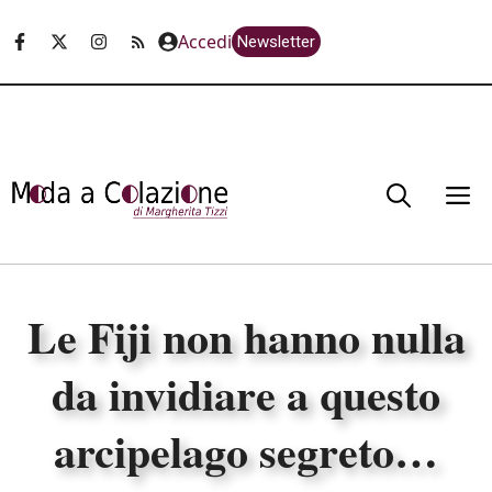
Vai
Accedi
Newsletter
al
contenuto
M
Le Fiji non hanno nulla
da invidiare a questo
arcipelago segreto…