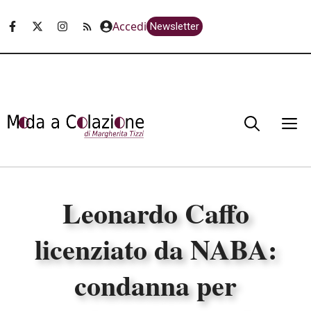
Vai
Accedi
Newsletter
al
contenuto
M
Leonardo Caffo
licenziato da NABA:
condanna per