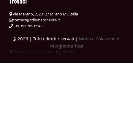
Trovaci
Via Merano, 2, 20127 Milano MI, Italia
contact@stilemargherita.it
+39 351 789 6543
@ 2026 | Tutti i diritti riservati |
Moda a Colazione di
Margherita Tizzi
Facebook
X
News
Feed RSS