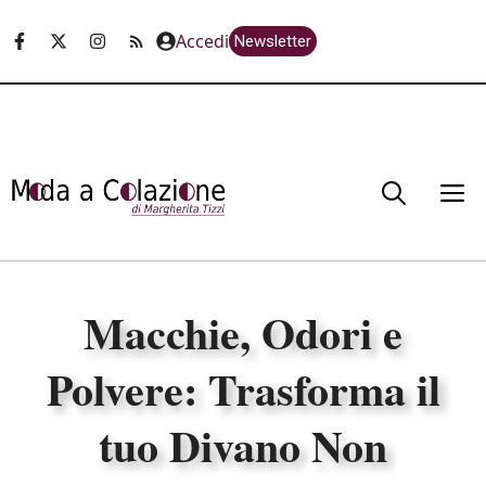
Vai
Accedi
Newsletter
al
contenuto
M
Macchie, Odori e
Polvere: Trasforma il
tuo Divano Non