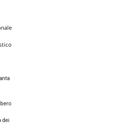
onale
stico
anta
ibero
 dei