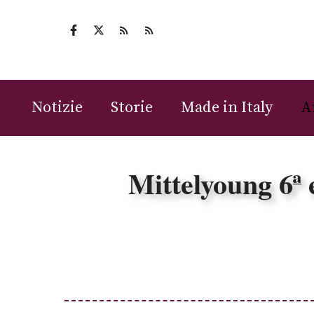
Vai
al
contenuto
Notizie
Storie
Made in Italy
A
Mittelyoung 6ª 