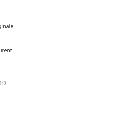
ginale
urent
tra