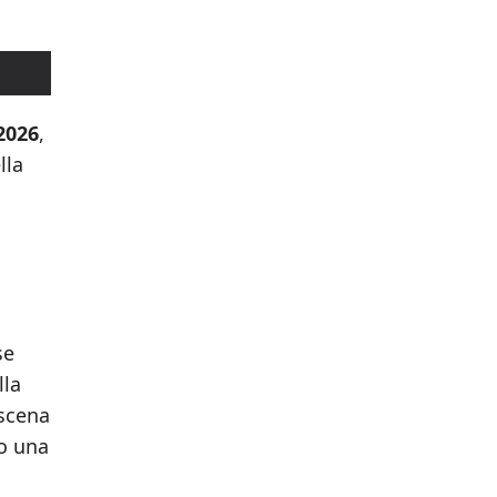
2026
,
lla
se
lla
 scena
do una