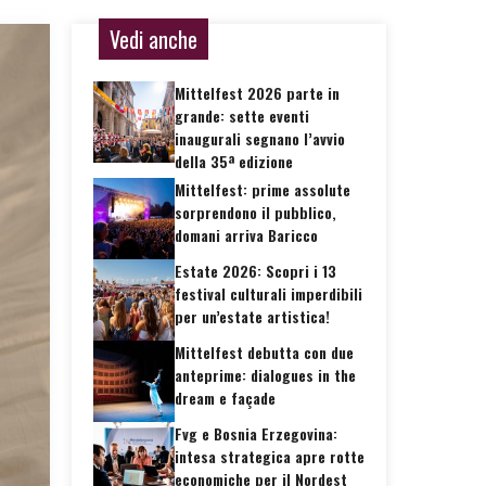
Vedi anche
Mittelfest 2026 parte in
grande: sette eventi
inaugurali segnano l’avvio
della 35ª edizione
Mittelfest: prime assolute
sorprendono il pubblico,
domani arriva Baricco
Estate 2026: Scopri i 13
festival culturali imperdibili
per un’estate artistica!
Mittelfest debutta con due
anteprime: dialogues in the
dream e façade
Fvg e Bosnia Erzegovina:
intesa strategica apre rotte
economiche per il Nordest