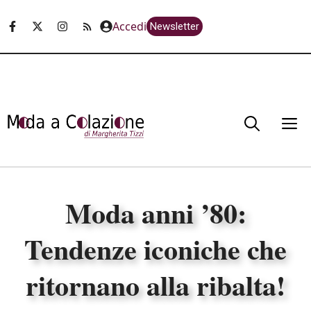
Vai
Accedi
Newsletter
al
contenuto
M
Moda anni ’80:
Tendenze iconiche che
ritornano alla ribalta!