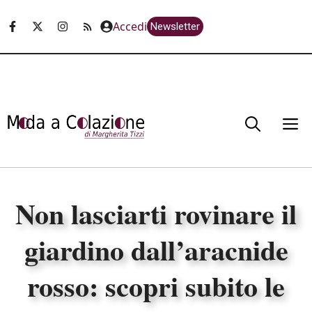
Vai
Accedi
Newsletter
al
contenuto
M
Non lasciarti rovinare il
giardino dall’aracnide
rosso: scopri subito le