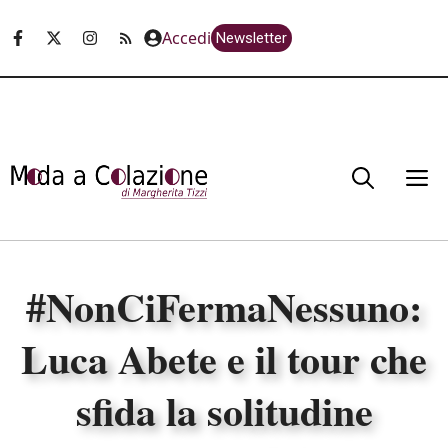
Vai
Accedi
Newsletter
al
contenuto
M
#NonCiFermaNessuno:
Luca Abete e il tour che
sfida la solitudine