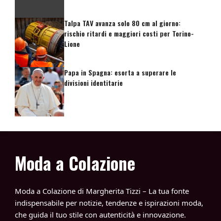
Talpa TAV avanza solo 80 cm al giorno:
rischio ritardi e maggiori costi per Torino-
Lione
Papa in Spagna: esorta a superare le
divisioni identitarie
Moda a Colazione
Moda a Colazione di Margherita Tizzi – La tua fonte
indispensabile per notizie, tendenze e ispirazioni moda,
che guida il tuo stile con autenticità e innovazione.