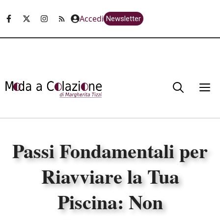
Vai
Accedi
Newsletter
al
contenuto
M
Passi Fondamentali per
Riavviare la Tua
Piscina: Non