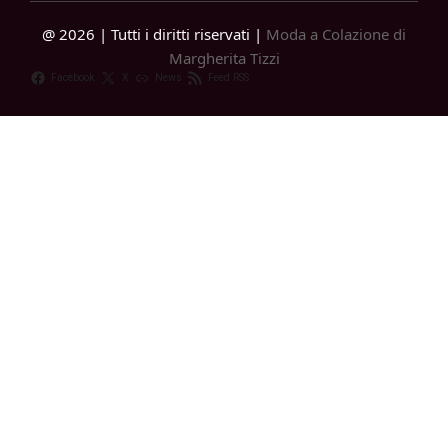
@ 2026 | Tutti i diritti riservati |
Moda a Colazione di
Margherita Tizzi
Facebook
X
News
Feed RSS