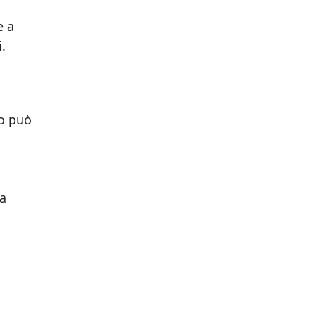
e a
.
io può
na