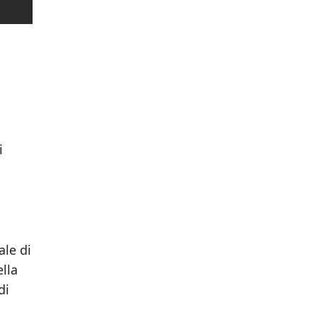
i
ale di
lla
di