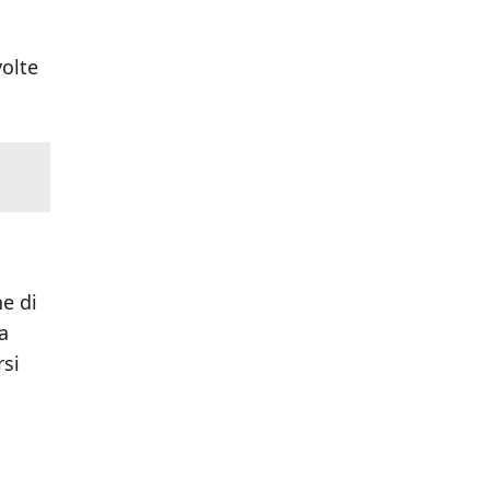
volte
ne di
a
rsi