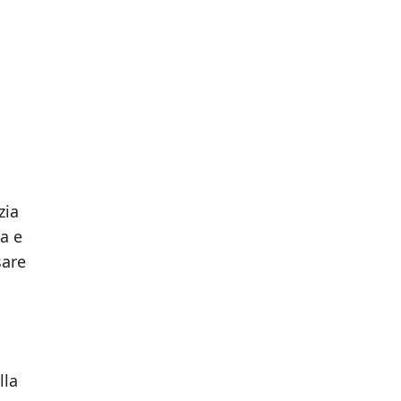
zia
a e
sare
lla