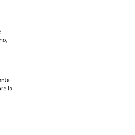
e
no,
ente
are la