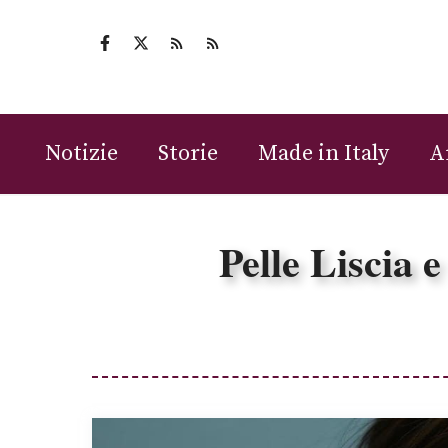
Vai
al
contenuto
Notizie
Storie
Made in Italy
A
Pelle Liscia 