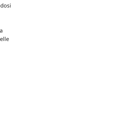
ndosi
la
elle