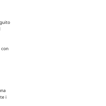
eguito
d
e con
una
te i