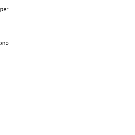
 per
sono