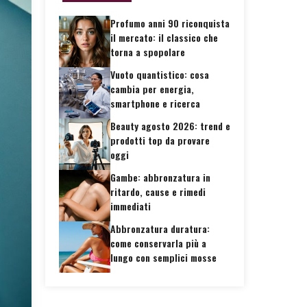
Profumo anni 90 riconquista
il mercato: il classico che
torna a spopolare
Vuoto quantistico: cosa
cambia per energia,
smartphone e ricerca
Beauty agosto 2026: trend e
prodotti top da provare
oggi
Gambe: abbronzatura in
ritardo, cause e rimedi
immediati
Abbronzatura duratura:
come conservarla più a
lungo con semplici mosse