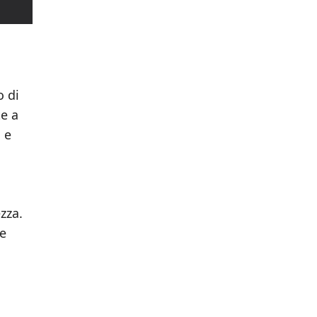
o di
te a
 e
zza.
 e