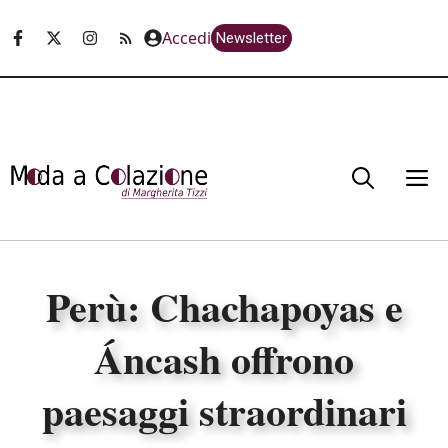
Vai
Accedi
Newsletter
al
contenuto
M
Perù: Chachapoyas e
Áncash offrono
paesaggi straordinari