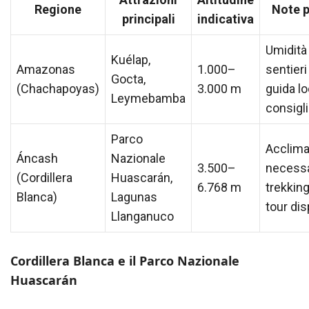
Regione
Note p
principali
indicativa
Umidità 
Kuélap,
Amazonas
1.000–
sentieri
Gocta,
(Chachapoyas)
3.000 m
guida lo
Leymebamba
consigli
Parco
Acclim
Áncash
Nazionale
3.500–
necessa
(Cordillera
Huascarán,
6.768 m
trekking
Blanca)
Lagunas
tour dis
Llanganuco
Cordillera Blanca e il Parco Nazionale
Huascarán