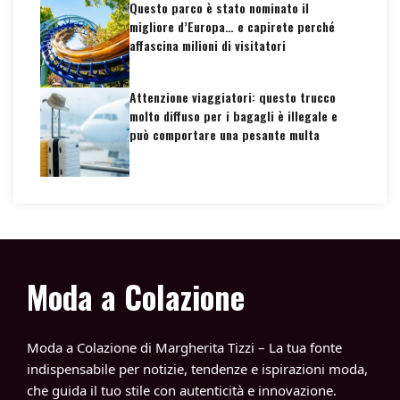
Questo parco è stato nominato il
migliore d’Europa… e capirete perché
affascina milioni di visitatori
Attenzione viaggiatori: questo trucco
molto diffuso per i bagagli è illegale e
può comportare una pesante multa
Moda a Colazione
Moda a Colazione di Margherita Tizzi – La tua fonte
indispensabile per notizie, tendenze e ispirazioni moda,
che guida il tuo stile con autenticità e innovazione.