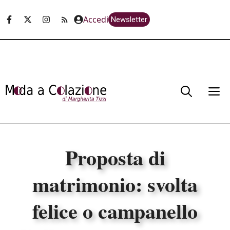
Vai
Accedi
Newsletter
al
contenuto
M
Proposta di
matrimonio: svolta
felice o campanello