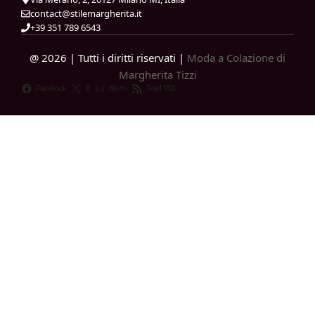
contact@stilemargherita.it
+39 351 789 6543
@ 2026 | Tutti i diritti riservati |
Moda a Colazione di
Margherita Tizzi
Facebook
X
News
Feed RSS