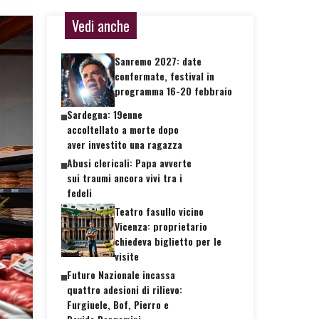
Vedi anche
Sanremo 2027: date
confermate, festival in
programma 16-20 febbraio
Sardegna: 19enne
accoltellato a morte dopo
aver investito una ragazza
Abusi clericali: Papa avverte
sui traumi ancora vivi tra i
fedeli
Teatro fasullo vicino
Vicenza: proprietario
chiedeva biglietto per le
visite
Futuro Nazionale incassa
quattro adesioni di rilievo:
Furgiuele, Bof, Pierro e