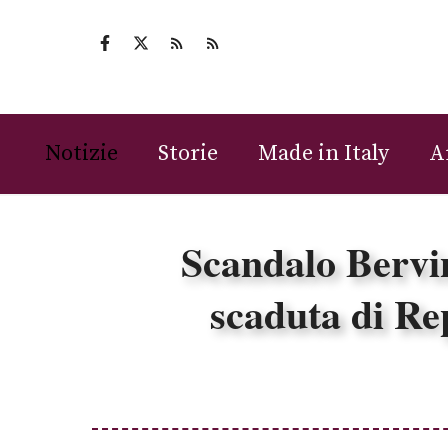
Vai
al
contenuto
Notizie
Storie
Made in Italy
A
Scandalo Bervin
scaduta di Re