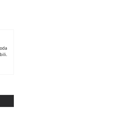
moda
ili.