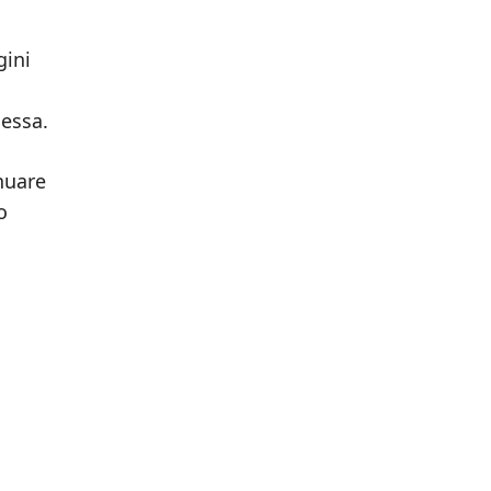
gini
messa.
nuare
o