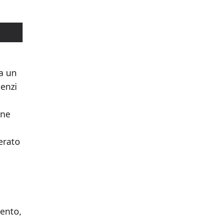
da un
cenzi
rne
erato
mento,