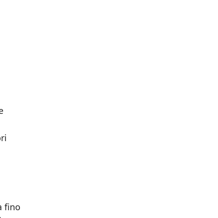
e
ri
 fino