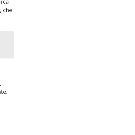
irca
, che
,
ate.