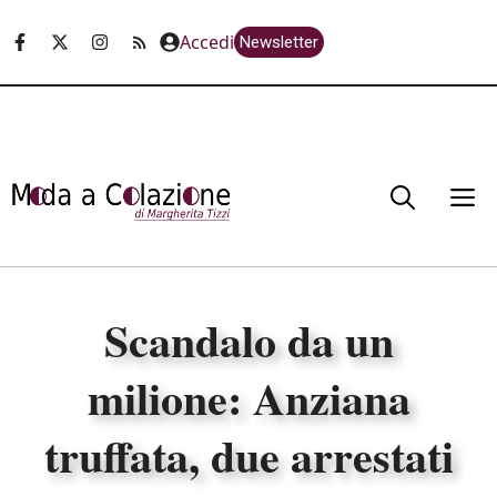
Vai
Accedi
Newsletter
al
contenuto
M
Scandalo da un
milione: Anziana
truffata, due arrestati