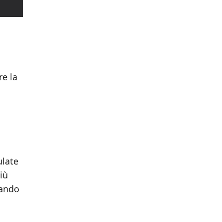
re la
ulate
iù
zando