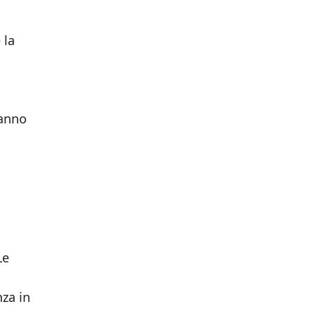
 la
hanno
Le
nza in