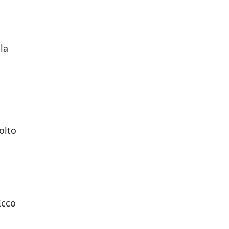
la
olto
Ecco