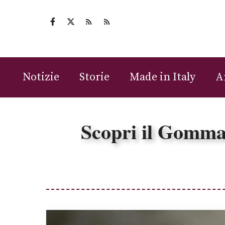
Vai
al
contenuto
Notizie
Storie
Made in Italy
A
Scopri il Gommag