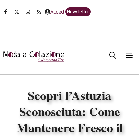
Vai
Accedi
Newsletter
al
contenuto
M
Scopri l’Astuzia
Sconosciuta: Come
Mantenere Fresco il