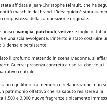
stata affidata a Jean‑Christophe Hérault, che ha seg
dentità maschile del brand. L’idea guida è stata aume
a compostezza della composizione originale.
e unisce
vaniglia
,
patchouli
,
vetiver
e foglie di taba
 e una scia avvolgente. L’intento è stato costruire 
iù densa e persistente.
ciato il profumo mettendo in scena Madonna, si affia
berto Guerra: presenza concreta e risolta, che viola il
rrativo centrale.
su un equilibrio tra memoria e rielaborazione: non si
 un patrimonio olfattivo che ha saputo resistere alla
rca 1.500 e 3.000 nuove fragranze tipicamente immess