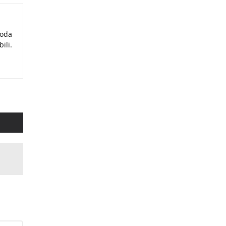
moda
ili.