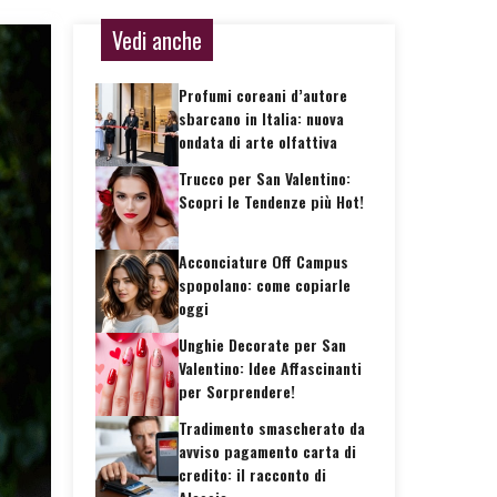
Vedi anche
Profumi coreani d’autore
sbarcano in Italia: nuova
ondata di arte olfattiva
Trucco per San Valentino:
Scopri le Tendenze più Hot!
Acconciature Off Campus
spopolano: come copiarle
oggi
Unghie Decorate per San
Valentino: Idee Affascinanti
per Sorprendere!
Tradimento smascherato da
avviso pagamento carta di
credito: il racconto di