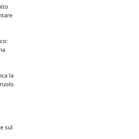
uito
ntare
cco:
una
nca la
 ruolo
e sul