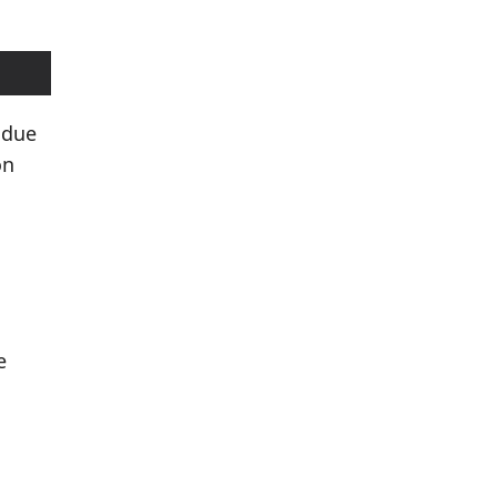
 due
on
e