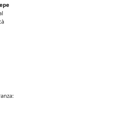
epe
al
tà
ranza: