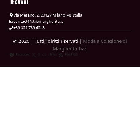
Trovaci
Via Merano, 2, 20127 Milano MI, Italia
contact@stilemargherita.it
+39 351 789 6543
@ 2026 | Tutti i diritti riservati |
Moda a Colazione di
Margherita Tizzi
Facebook
X
News
Feed RSS