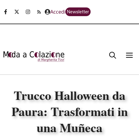
Vai
Accedi
Newsletter
al
contenuto
M
Trucco Halloween da
Paura: Trasformati in
una Muñeca