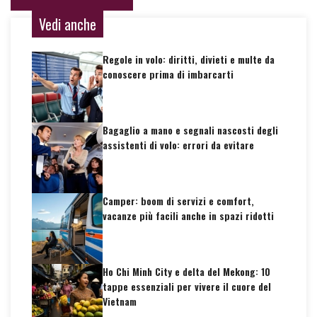
Vedi anche
Regole in volo: diritti, divieti e multe da
conoscere prima di imbarcarti
Bagaglio a mano e segnali nascosti degli
assistenti di volo: errori da evitare
Camper: boom di servizi e comfort,
vacanze più facili anche in spazi ridotti
Ho Chi Minh City e delta del Mekong: 10
tappe essenziali per vivere il cuore del
Vietnam