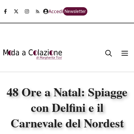
Vai
Accedi
Newsletter
al
contenuto
M
48 Ore a Natal: Spiagge
con Delfini e il
Carnevale del Nordest