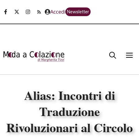
Vai
Accedi
Newsletter
al
contenuto
M
Alias: Incontri di
Traduzione
Rivoluzionari al Circolo