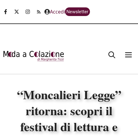
Vai
Accedi
Newsletter
al
contenuto
M
“Moncalieri Legge”
ritorna: scopri il
festival di lettura e