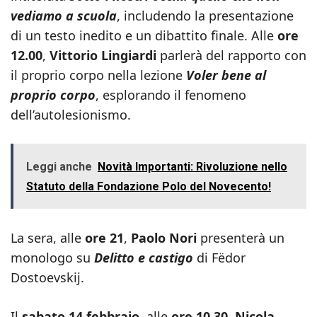
vediamo a scuola
, includendo la presentazione
di un testo inedito e un dibattito finale. Alle
ore
12.00
,
Vittorio Lingiardi
parlerà del rapporto con
il proprio corpo nella lezione
Voler bene al
proprio corpo
, esplorando il fenomeno
dell’autolesionismo.
Leggi anche
Novità Importanti: Rivoluzione nello
Statuto della Fondazione Polo del Novecento!
La sera, alle
ore 21
,
Paolo Nori
presenterà un
monologo su
Delitto e castigo
di Fëdor
Dostoevskij.
Il
sabato 14 febbraio
, alle
ore 10.30
,
Nicola