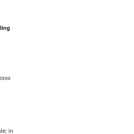
ling
rosso
le; in