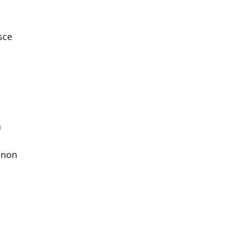
sce
a
a non