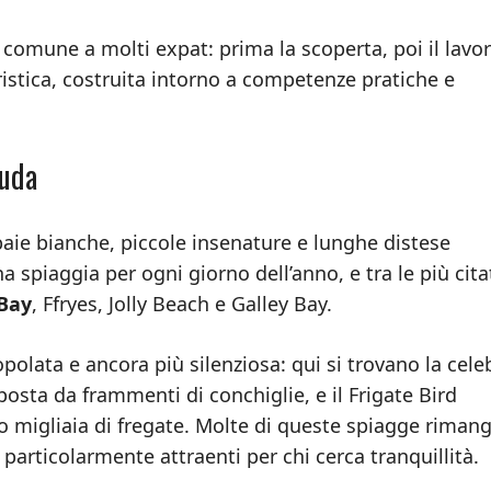
 comune a molti expat: prima la scoperta, poi il lavo
uristica, costruita intorno a competenze pratiche e
buda
baie bianche, piccole insenature e lunghe distese
a spiaggia per ogni giorno dell’anno, e tra le più cita
Bay
, Ffryes, Jolly Beach e Galley Bay.
polata e ancora più silenziosa: qui si trovano la cele
osta da frammenti di conchiglie, e il Frigate Bird
no migliaia di fregate. Molte di queste spiagge riman
articolarmente attraenti per chi cerca tranquillità.