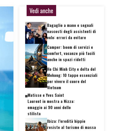
Vedi anche
Bagaglio a mano e segnali
nascosti degli assistenti di
volo: errori da evitare
Camper: boom di servizi e
comfort, vacanze più facili
anche in spazi ridotti
Ho Chi Minh City e delta del
Mekong: 10 tappe essenziali
per vivere il cuore del
Vietnam
Matisse e Yves Saint
Laurent in mostra a Nizza:
omaggio ai 90 anni dello
stilista
Ibiza: l’eredità hippie
resiste al turismo di massa