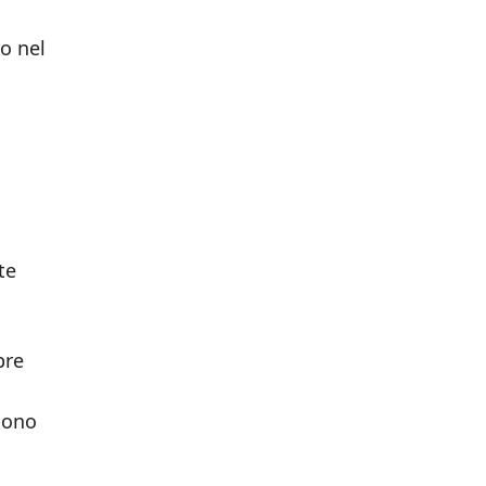
ro nel
te
bre
gono