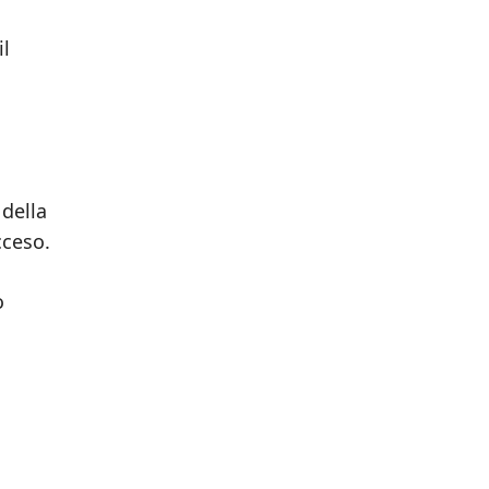
il
 della
cceso.
o