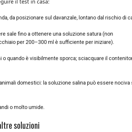
ire il test in casa:
da, da posizionare sul davanzale, lontano dal rischio di c
re sale fino a ottenere una soluzione satura (non
hiaio per 200–300 ml è sufficiente per iniziare).
ni o quando è visibilmente sporca; sciacquare il contenito
e animali domestici: la soluzione salina può essere nociva
randi o molto umide.
altre soluzioni