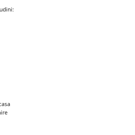
udini:
casa
ire