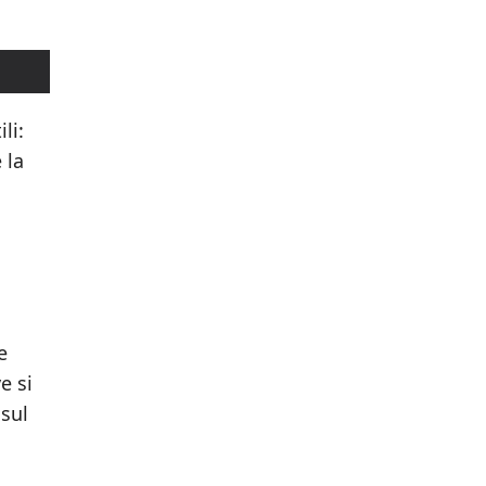
li:
 la
e
e si
 sul