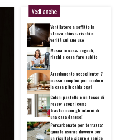
Vedi anche
Ventilatore a soffitto in
stanza chiusa: rischi e
verità sul suo uso
Mosca in casa: segnali,
rischi e cosa fare subito
Arredamento accogliente: 7
mosse semplici per rendere
la casa più calda oggi
Colori pastello e un tocco di
rosso: scopri come
trasformano gli interni di
una casa danese!
Percarbonato per terrazza:
quanto usarne davvero per
un risultato sicuro e rapido