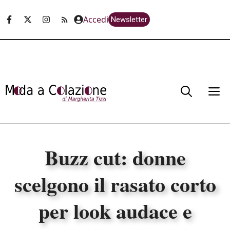
Vai
Accedi
Newsletter
al
contenuto
M
Buzz cut: donne
scelgono il rasato corto
per look audace e