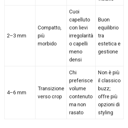
Cuoi
capelluto
Buon
Compatto,
con lievi
equilibrio
2–3 mm
più
irregolarità
tra
morbido
o capelli
estetica e
meno
gestione
densi
Chi
Non è più
preferisce
il classico
Transizione
volume
buzz;
4–6 mm
verso crop
contenuto
offre più
ma non
opzioni di
rasato
styling