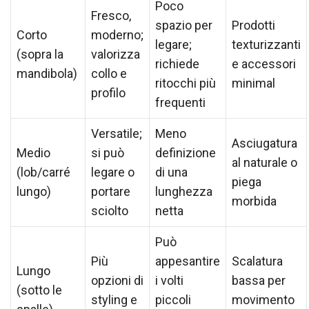
Poco
Fresco,
spazio per
Prodotti
Corto
moderno;
legare;
texturizzanti
(sopra la
valorizza
richiede
e accessori
mandibola)
collo e
ritocchi più
minimal
profilo
frequenti
Versatile;
Meno
Asciugatura
Medio
si può
definizione
al naturale o
(lob/carré
legare o
di una
piega
lungo)
portare
lunghezza
morbida
sciolto
netta
Può
Più
appesantire
Scalatura
Lungo
opzioni di
i volti
bassa per
(sotto le
styling e
piccoli
movimento