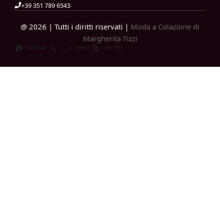
+39 351 789 6543
@ 2026 | Tutti i diritti riservati |
Moda a Colazione di
Margherita Tizzi
Facebook
X
News
Feed RSS