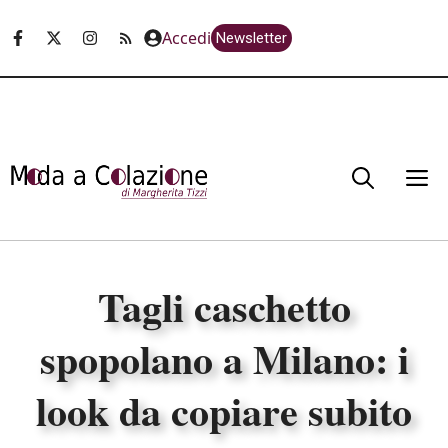
Vai
Accedi
Newsletter
al
contenuto
M
Tagli caschetto
spopolano a Milano: i
look da copiare subito