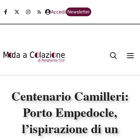
Vai
Accedi
Newsletter
al
contenuto
M
Centenario Camilleri:
Porto Empedocle,
l’ispirazione di un