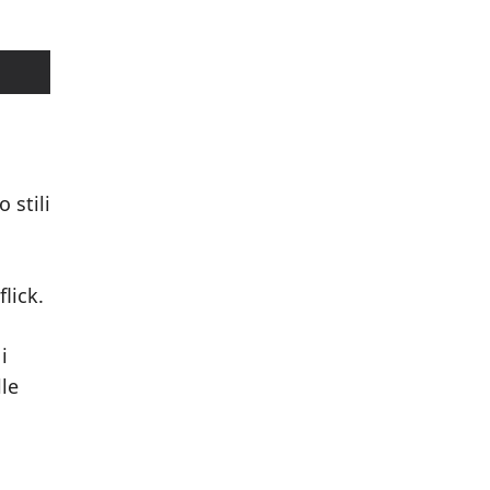
 stili
lick.
i
lle