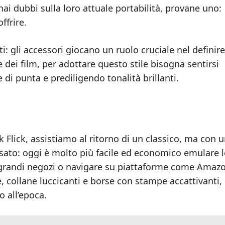
hai dubbi sulla loro attuale portabilità, provane uno:
ffrire.
iti: gli accessori giocano un ruolo cruciale nel definire
 dei film, per adottare questo stile bisogna sentirsi
 di punta e prediligendo tonalità brillanti.
ck Flick, assistiamo al ritorno di un classico, ma con 
ssato: oggi è molto più facile ed economico emulare l
nei grandi negozi o navigare su piattaforme come Amaz
e, collane luccicanti e borse con stampe accattivanti,
 all’epoca.