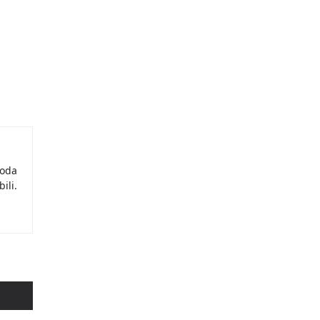
moda
ili.