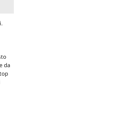
i.
sto
ne da
 top
i