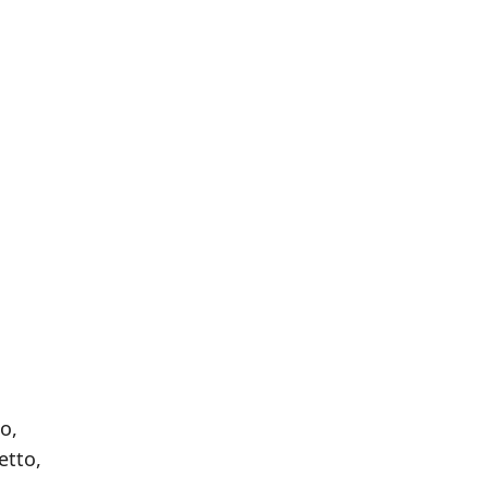
o,
etto,