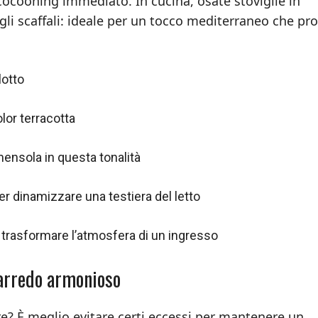
cocooning immediato. In cucina, osate stoviglie in
sugli scaffali: ideale per un tocco mediterraneo che p
lotto
olor terracotta
mensola in questa tonalità
per dinamizzare una testiera del letto
 trasformare l’atmosfera di un ingresso
n arredo armonioso
e? È meglio evitare certi eccessi per mantenere un