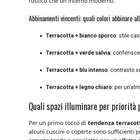
rustico che un interno moderno.
Abbinamenti vincenti: quali colori abbinare al
Terracotta + bianco sporco
: stile ca
Terracotta + verde salvia
: conferisc
Terracotta + blu intenso
: contrasto s
Terracotta + legno chiaro
: per un’at
Quali spazi illuminare per priorità
Per un primo tocco di
tendenza terracot
alcuni cuscini o coperte sono sufficienti p