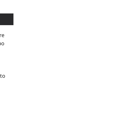
re
po
tto