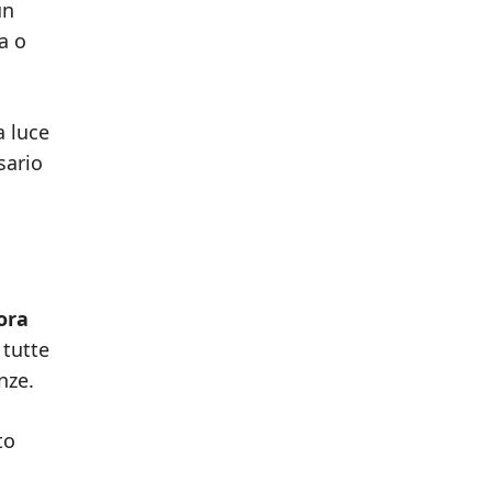
un
a o
a luce
sario
 ora
 tutte
nze.
to