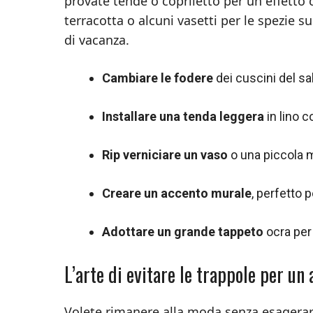
provate tende o copriletto per un effetto 
terracotta o alcuni vasetti per le spezie 
di vacanza.
Cambiare le fodere
dei cuscini del sa
Installare una tenda leggera
in lino c
Rip verniciare un vaso
o una piccola 
Creare un accento murale
, perfetto 
Adottare un grande tappeto
ocra per
L’arte di evitare le trappole per u
Volete rimanere alla moda senza esagerar