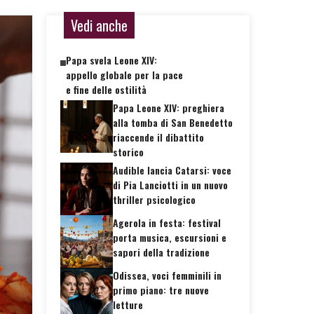
Vedi anche
Papa svela Leone XIV:
appello globale per la pace
e fine delle ostilità
Papa Leone XIV: preghiera
alla tomba di San Benedetto
riaccende il dibattito
storico
Audible lancia Catarsi: voce
di Pia Lanciotti in un nuovo
thriller psicologico
Agerola in festa: festival
porta musica, escursioni e
sapori della tradizione
Odissea, voci femminili in
primo piano: tre nuove
letture