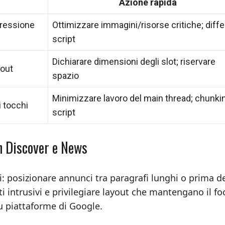
Azione rapida
pressione
Ottimizzare immagini/risorse critiche; diffe
script
Dichiarare dimensioni degli slot; riservare
yout
spazio
Minimizzare lavoro del main thread; chunkin
i tocchi
script
in Discover e News
li: posizionare annunci tra paragrafi lunghi o prima d
ti intrusivi e privilegiare layout che mantengano il fo
su piattaforme di Google.