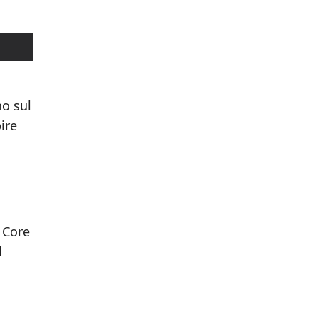
no sul
ire
: Core
l