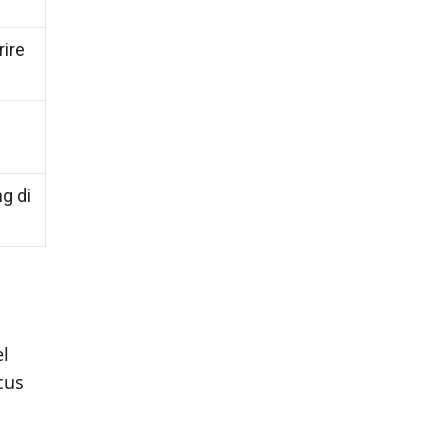
rire
g di
el
cus