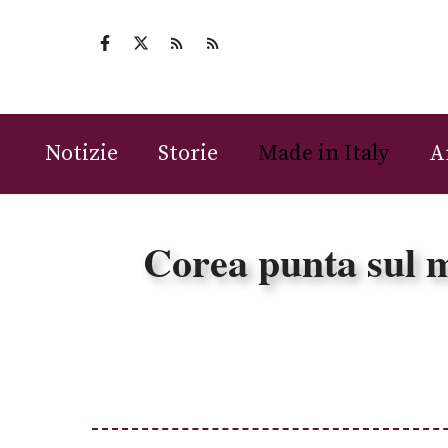
Vai
al
contenuto
Notizie
Storie
Made in Italy
A
Corea punta sul m